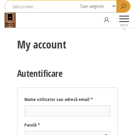
Primstal
Central
MENI
U
SRL
My account
Autentificare
Nume utilizator sau adresă email
*
Parolă
*