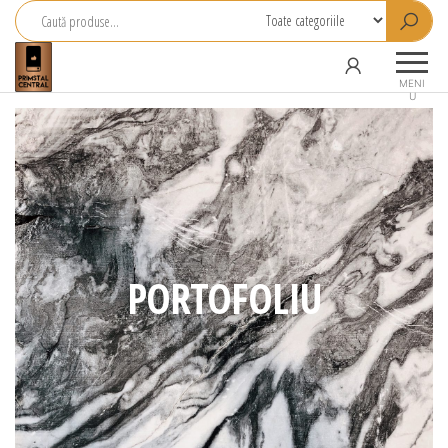
Primstal
Central
MENI
U
SRL
PORTOFOLIU