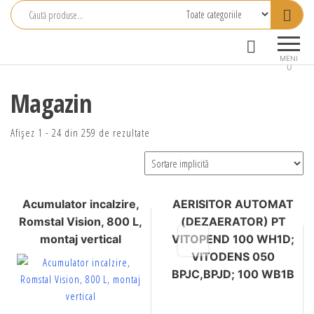
Primstal
Central
MENI
U
SRL
Magazin
Afișez 1 - 24 din 259 de rezultate
Acumulator incalzire,
AERISITOR AUTOMAT
Romstal Vision, 800 L,
(DEZAERATOR) PT
montaj vertical
VITOPEND 100 WH1D;
VITODENS 050
BPJC,BPJD; 100 WB1B