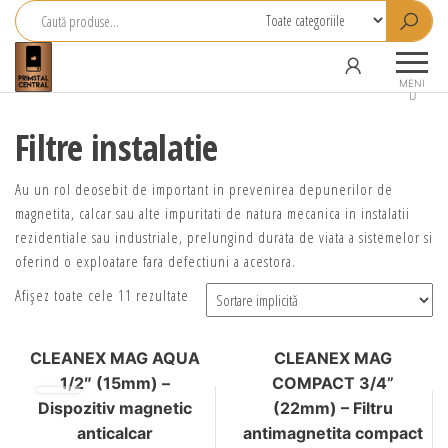
Primstal
Central
MENI
U
SRL
Filtre instalatie
Au un rol deosebit de important in prevenirea depunerilor de
magnetita, calcar sau alte impuritati de natura mecanica in instalatii
rezidentiale sau industriale, prelungind durata de viata a sistemelor si
oferind o exploatare fara defectiuni a acestora.
Afișez toate cele 11 rezultate
CLEANEX MAG AQUA
CLEANEX MAG
1/2″ (15mm) –
COMPACT 3/4”
Dispozitiv magnetic
(22mm) – Filtru
anticalcar
antimagnetita compact