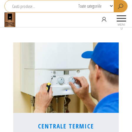
Primstal
Central
MENI
U
SRL
CENTRALE TERMICE