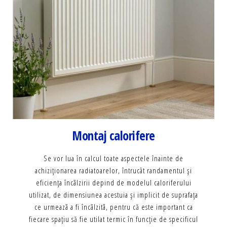
Montaj calorifere
Se vor lua în calcul toate aspectele înainte de
achiziţionarea radiatoarelor, întrucât randamentul şi
eficienţa încãlzirii depind de modelul caloriferului
utilizat, de dimensiunea acestuia şi implicit de suprafaţa
ce urmeazã a fi încãlzitã, pentru că este important ca
fiecare spaţiu să fie utilat termic în funcţie de specificul