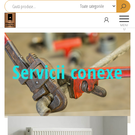
Primstal
Central
MENI
U
SRL
Servicii conexe