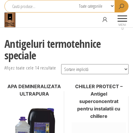
Primstal
Central
MENI
U
SRL
Antigeluri termotehnice
speciale
Afișez toate cele 14 rezultate
APA DEMINERALIZATA
CHILLER PROTECT –
ULTRAPURA
Antigel
superconcentrat
pentru instalatii cu
chillere