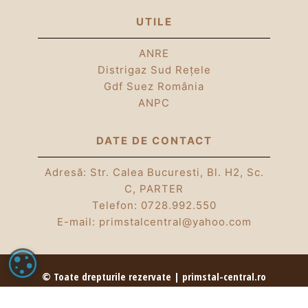
UTILE
ANRE
Distrigaz Sud Rețele
Gdf Suez România
ANPC
DATE DE CONTACT
Adresă: Str. Calea Bucuresti, Bl. H2, Sc.
C, PARTER
Telefon:
0728.992.550
E-mail:
primstalcentral@yahoo.com
SETĂRI COOKIE
© Toate drepturile rezervate | primstal-central.ro
| Partener Romstal | 2026