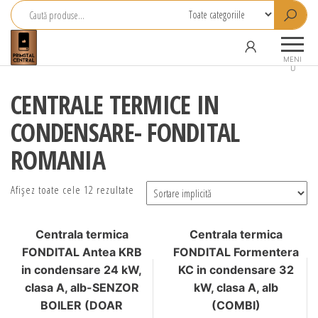
Primstal
Central
MENI
U
SRL
CENTRALE TERMICE IN
CONDENSARE- FONDITAL
ROMANIA
Afișez toate cele 12 rezultate
Centrala termica
Centrala termica
FONDITAL Antea KRB
FONDITAL Formentera
in condensare 24 kW,
KC in condensare 32
clasa A, alb-SENZOR
kW, clasa A, alb
BOILER (DOAR
(COMBI)