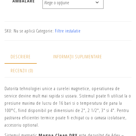
AMBALARE
SKU:
Nu se aplică
Categorie:
Filtre instalatie
DESCRIERE
INFORMAȚII SUPLIMENTARE
RECENZII (0)
Datorita tehnologiei unice a curelei magnetice, operatiunea de
service devine mult mai rapida si usoara. Sistemul poate fi utilizat la o
presiune maxima de lucru de 16 bari si o temperatura de pana la
100°C, fiind disponibil pe dimensiuni de 2″, 2 1/2″, 3″ si 4″. Pentru
pastrarea eficientei termice poate fi echipat cu o camasa izolatoare,
accesoriu optional.
Sistemul magnetic
Magna Clean DRX
este dezvoltat de Adey –