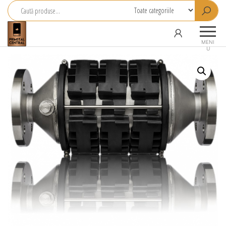
Primstal
Central
MENI
U
SRL