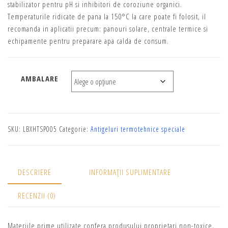
stabilizator pentru pH si inhibitori de coroziune organici.
Temperaturile ridicate de pana la 150°C la care poate fi folosit, il
recomanda in aplicatii precum: panouri solare, centrale termice si
echipamente pentru preparare apa calda de consum.
AMBALARE
SKU:
LBXHTSP005
Categorie:
Antigeluri termotehnice speciale
DESCRIERE
INFORMAȚII SUPLIMENTARE
RECENZII (0)
Materiile prime utilizate confera produsului proprietari non-toxice,