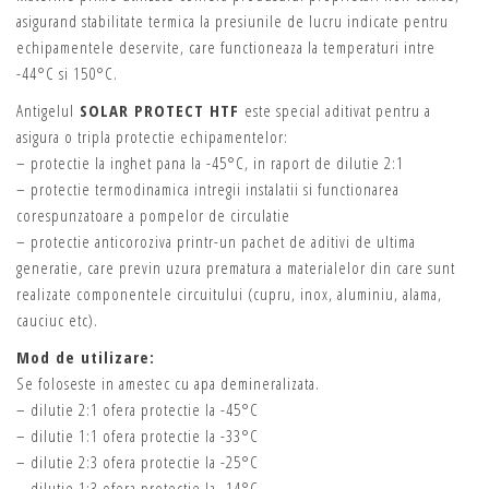
asigurand stabilitate termica la presiunile de lucru indicate pentru
echipamentele deservite, care functioneaza la temperaturi intre
-44°C si 150°C.
Antigelul
SOLAR PROTECT HTF
este special aditivat pentru a
asigura o tripla protectie echipamentelor:
– protectie la inghet pana la -45°C, in raport de dilutie 2:1
– protectie termodinamica intregii instalatii si functionarea
corespunzatoare a pompelor de circulatie
– protectie anticoroziva printr-un pachet de aditivi de ultima
generatie, care previn uzura prematura a materialelor din care sunt
realizate componentele circuitului (cupru, inox, aluminiu, alama,
cauciuc etc).
Mod de utilizare:
Se foloseste in amestec cu apa demineralizata.
– dilutie 2:1 ofera protectie la -45°C
– dilutie 1:1 ofera protectie la -33°C
– dilutie 2:3 ofera protectie la -25°C
– dilutie 1:3 ofera protectie la -14°C