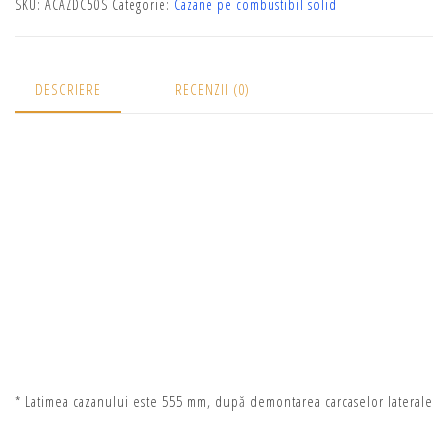
SKU:
ACAZDC50S
Categorie:
Cazane pe combustibil solid
DESCRIERE
RECENZII (0)
* Latimea cazanului este 555 mm, după demontarea carcaselor laterale