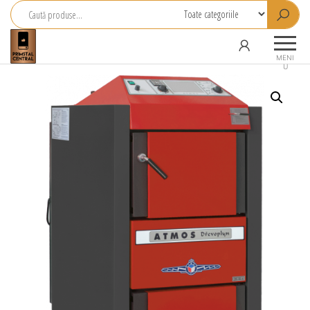
Primstal
Central
MENI
U
SRL