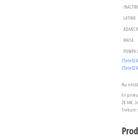
INALTIM
LATIME
ADANCI
MASA
POMPA 
35vle024
35vle02
Nu exist
Fii primu
28 kW, 3
Trebuie s
Prod