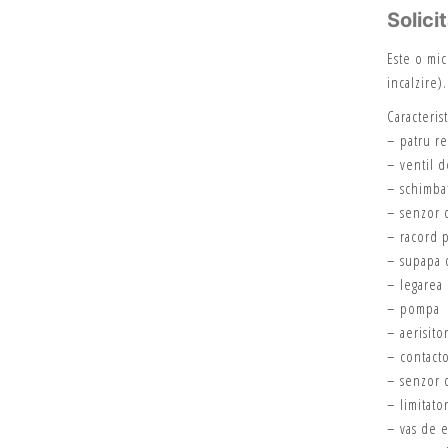
Solici
Este o mic
incalzire).
Caracterist
– patru re
– ventil d
– schimba
– senzor 
– racord 
– supapa 
– legarea 
– pompa
– aerisito
– contact
– senzor 
– limitato
– vas de 