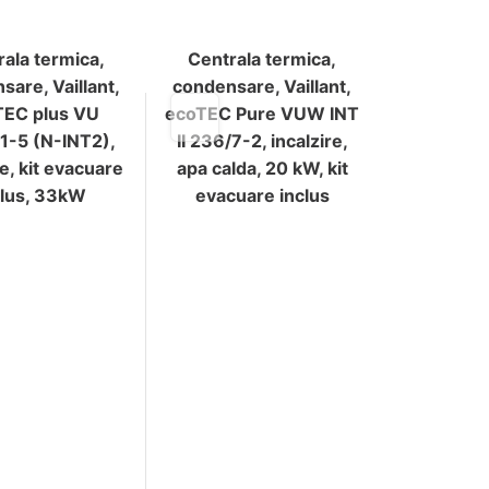
rala termica,
Centrala termica,
sare, Vaillant,
condensare, Vaillant,
TEC plus VU
ecoTEC Pure VUW INT
1-5 (N-INT2),
II 236/7-2, incalzire,
re, kit evacuare
apa calda, 20 kW, kit
clus, 33kW
evacuare inclus