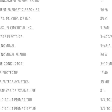
RANDAMENT ENERG. SEZON.
D
ENT ENERGETIC SEZONIER
36 %
AX. PT. CIRC. DE INC.
85 C
AX. IN CIRCUITUL INC.
3 BAR
TARE ELECTRICA
3×400/
 NOMINAL
3×43 A
 NOMINAL FUZIBIL
50 A
NE CONDUCTORI
5×10 
E PROTECTIE
IP 40
E PUTERE ACUSTICA
15 dB
ATE VAS DE EXPANSIUNE
8 L
 CIRCUIT PRIMAR TUR
3/4 TOL
 CIRCUIT PRIMAR RETUR
3/4 TOL