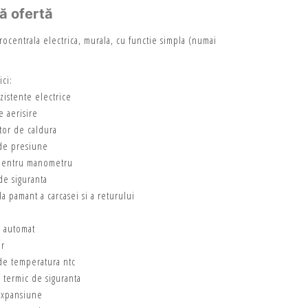
tă ofertă
rocentrala electrica, murala, cu functie simpla (numai
ici:
zistente electrice
e aerisire
tor de caldura
de presiune
pentru manometru
de siguranta
la pamant a carcasei si a returului
r automat
or
de temperatura ntc
r termic de siguranta
expansiune