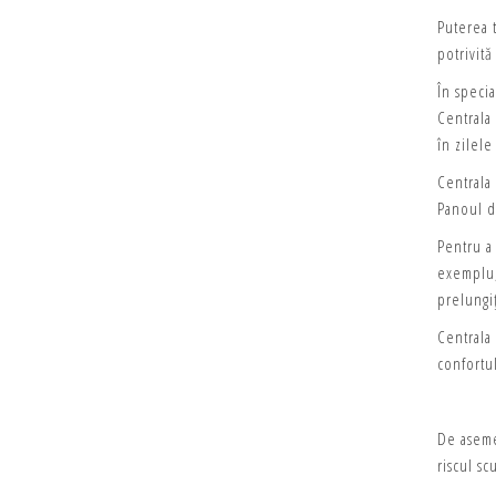
Puterea 
potrivită
În specia
Centrala
în zilele
Centrala 
Panoul d
Pentru a
exemplu, 
prelungiț
Centrala
confortul
De aseme
riscul sc