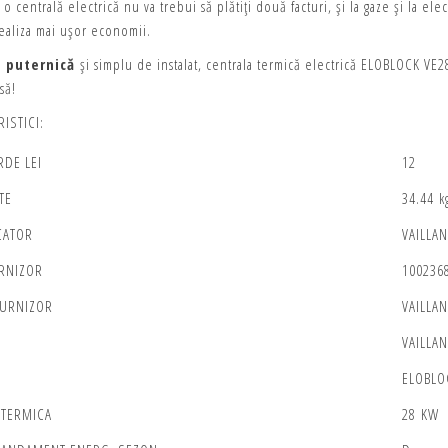
 o centrală electrică nu va trebui să plătiți două facturi, și la gaze și la elec
realiza mai ușor economii.
, puternică
și simplu de instalat, centrala termică electrică ELOBLOCK VE2
să!
ISTICI:
RDE LEI
12
TE
34.44 k
CATOR
VAILLAN
RNIZOR
100236
URNIZOR
VAILLA
VAILLAN
ELOBLO
 TERMICA
28 KW