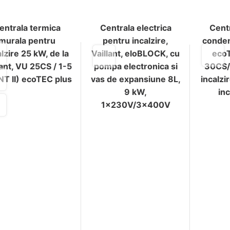
entrala termica
Centrala electrica
Cent
murala pentru
pentru incalzire,
conden
alzire 25 kW, de la
Vaillant, eloBLOCK, cu
eco
lant, VU 25CS / 1-5
pompa electronica si
30CS/
NT II) ecoTEC plus
vas de expansiune 8L,
incalzi
9 kW,
in
1x230V/3x400V