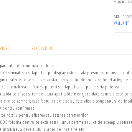
– panou 
SKU:
1002
VAILLANT
RIERE
RECENZII (0)
a panoului de comanda contine:
 ce semnalizeaza faptul ca pe display este afisata presiunea in instalatia de
im incalzire ce semnalizeaza starea regimului de incalzire fie el activ, fie
ce semnalizeaza afisarea puterii sau faptul ca se poate seta puterea
a calda ce afiseaza temperatura apei calde menajere daca centrala este cone
alzire ce semnalizeaza faptul ca pe display este afisata temperatura de incal
OK pentru confirmare
or rotativ pentru afisarea sau setarea parametrilor
ODE folosita pentru selectia setarii unui paramateru, ca de exemplu setarea 
 incalzire, a decalajului curbei de incalzire etc