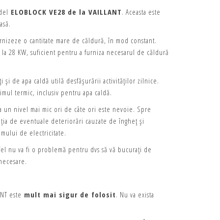
odel
ELOBLOCK VE28 de la VAILLANT
. Aceasta este
asă.
urnizeze o cantitate mare de căldură, în mod constant.
la 28 KW, suficient pentru a furniza necesarul de căldură
i și de apa caldă utilă desfășurării activităților zilnice.
mul termic, inclusiv pentru apa caldă.
a un nivel mai mic ori de câte ori este nevoie. Spre
lația de eventuale deteriorări cauzate de îngheț și
umului de electricitate.
fel nu va fi o problemă pentru dvs să vă bucurați de
 necesare.
ANT este
mult mai sigur de folosit
. Nu va exista