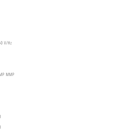
50 V/Hz
MMP MMP
I
I