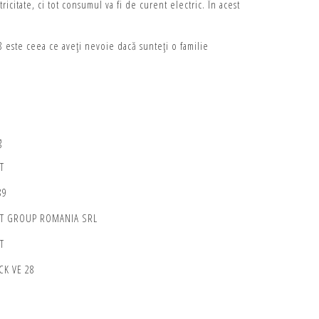
tricitate, ci tot consumul va fi de curent electric. În acest
8 este ceea ce aveți nevoie dacă sunteți o familie
g
T
89
NT GROUP ROMANIA SRL
T
CK VE 28