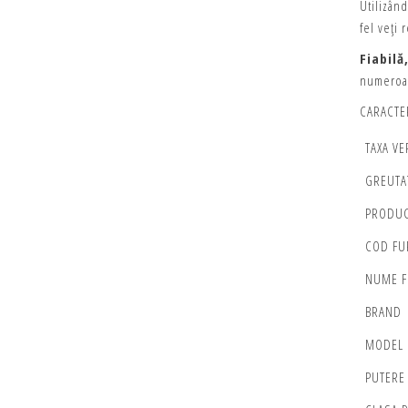
Utilizând
fel veți 
Fiabilă
numeroa
CARACTER
TAXA VE
GREUTA
PRODU
COD FU
NUME F
BRAND
MODEL
PUTERE