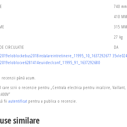
E
740 mm
410 M
ME
315 M
27 kg
DE CIRCULATIE
DA
2019eloblockebus2018instalareintretinere_11995_10_1637292677
35vle02
42019eloblocve6281414euiideclconf_11995_91_1637292680
ă recenzii până acum.
l care scrii o recenzie pentru „Centrala electrica pentru incalzire, Vaillan
x400V”
ă fii
autentificat
pentru a publica o recenzie.
use similare