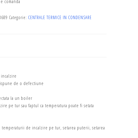
de comanda
3689
Categorie:
CENTRALE TERMICE IN CONDENSARE
 incalzire
 dispune de o defectiune
ctata la un boiler
zire pe tur sau faptul ca temperatura poate fi setata
temperaturii de incalzire pe tur, setarea puterii, setarea