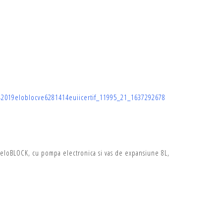
M
M
42019eloblocve6281414euiicertif_11995_21_1637292678
t, eloBLOCK, cu pompa electronica si vas de expansiune 8L,