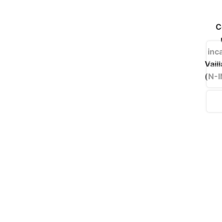
C
inc
Vail
(N-I