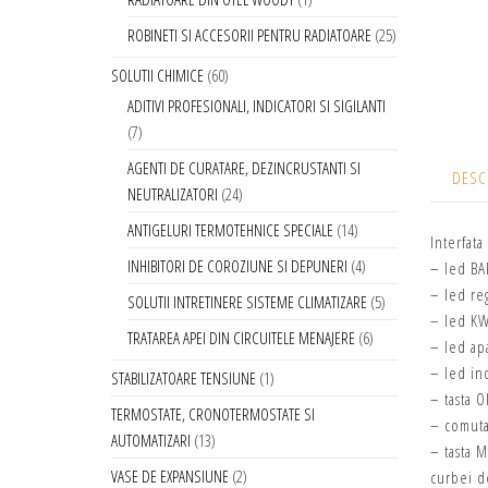
ROBINETI SI ACCESORII PENTRU RADIATOARE
25
SOLUTII CHIMICE
60
ADITIVI PROFESIONALI, INDICATORI SI SIGILANTI
7
AGENTI DE CURATARE, DEZINCRUSTANTI SI
DESC
NEUTRALIZATORI
24
ANTIGELURI TERMOTEHNICE SPECIALE
14
Interfat
INHIBITORI DE COROZIUNE SI DEPUNERI
4
– led BAR
– led reg
SOLUTII INTRETINERE SISTEME CLIMATIZARE
5
– led KW 
TRATAREA APEI DIN CIRCUITELE MENAJERE
6
– led ap
– led inc
STABILIZATOARE TENSIUNE
1
– tasta 
TERMOSTATE, CRONOTERMOSTATE SI
– comutat
AUTOMATIZARI
13
– tasta M
VASE DE EXPANSIUNE
2
curbei de