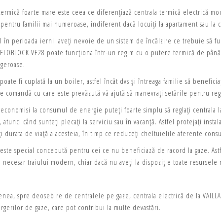
termică foarte mare este ceea ce diferențiază centrala termică electrică m
 pentru familii mai numeroase, indiferent dacă locuiți la apartament sau la c
l în perioada iernii aveți nevoie de un sistem de încălzire ce trebuie să f
 ELOBLOCK VE28 poate funcționa într-un regim cu o putere termică de până 
 geroase.
poate fi cuplată la un boiler, astfel încât dvs și întreaga familie să beneficiaț
e comandă cu care este prevăzută vă ajută să manevrați setările pentru regi
 economisi la consumul de energie puteți foarte simplu să reglați centrala l
atunci când sunteți plecați la serviciu sau în vacanță. Astfel protejați insta
i durata de viață a acesteia, în timp ce reduceți cheltuielile aferente cons
 este special concepută pentru cei ce nu beneficiază de racord la gaze. Ast
 necesar traiului modern, chiar dacă nu aveți la dispoziție toate resursele
nea, spre deosebire de centralele pe gaze, centrala electrică de la VAILL
urgerilor de gaze, care pot contribui la multe devastări.