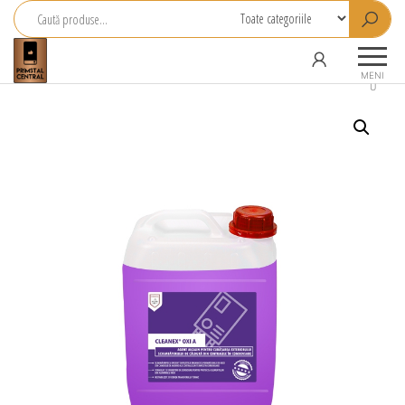
Primstal
Central
MENI
U
SRL