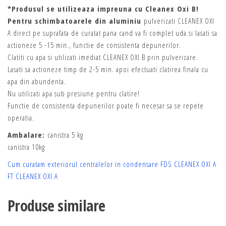
*Produsul se utilizeaza impreuna cu Cleanex Oxi B!
Pentru schimbatoarele din aluminiu
pulverizati CLEANEX OXI
A direct pe suprafata de curatat pana cand va fi complet uda si lasati sa
actioneze 5 -15 min., functie de consistenta depunerilor.
Clatiti cu apa si utilizati imediat CLEANEX OXI B prin pulverizare.
Lasati sa actioneze timp de 2-5 min. apoi efectuati clatirea finala cu
apa din abundenta.
Nu utilizati apa sub presiune pentru clatire!
Functie de consistenta depunerilor poate fi necesar sa se repete
operatia.
Ambalare:
canistra 5 kg
canistra 10kg
Cum curatam exteriorul centralelor in condensare
FDS CLEANEX OXI A
FT CLEANEX OXI A
Produse similare