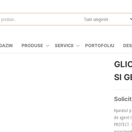
GAZIN
PRODUSE
SERVICII
PORTOFOLIU
DES
GLI
SI 
Solici
Aparatul p
de agent 
PROTECT. C
propilengl