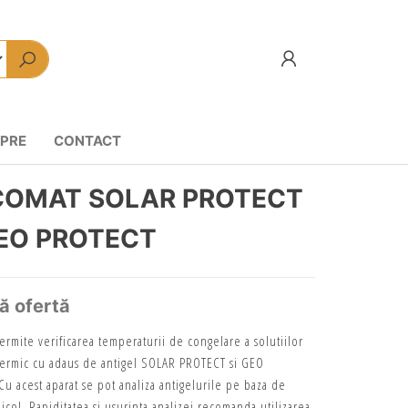
PRE
CONTACT
COMAT SOLAR PROTECT
GEO PROTECT
tă ofertă
ermite verificarea temperaturii de congelare a solutiilor
termic cu adaus de antigel SOLAR PROTECT si GEO
u acest aparat se pot analiza antigelurile pe baza de
icol. Rapiditatea si usurinta analizei recomanda utilizarea