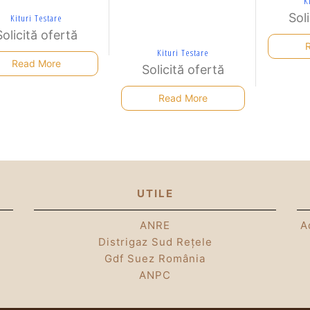
K
Sol
Kituri Testare
Solicită ofertă
Kituri Testare
Read More
Solicită ofertă
Read More
UTILE
ANRE
A
Distrigaz Sud Rețele
Gdf Suez România
ANPC