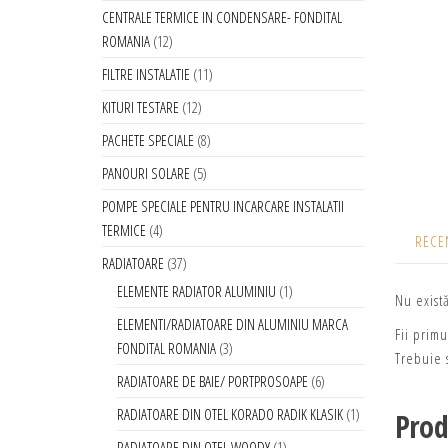
CENTRALE TERMICE IN CONDENSARE- FONDITAL
ROMANIA
12
FILTRE INSTALATIE
11
KITURI TESTARE
12
PACHETE SPECIALE
8
PANOURI SOLARE
5
POMPE SPECIALE PENTRU INCARCARE INSTALATII
TERMICE
4
RECEN
RADIATOARE
37
ELEMENTE RADIATOR ALUMINIU
1
Nu exist
ELEMENTI/RADIATOARE DIN ALUMINIU MARCA
Fii prim
FONDITAL ROMANIA
3
Trebuie s
RADIATOARE DE BAIE/ PORTPROSOAPE
6
RADIATOARE DIN OTEL KORADO RADIK KLASIK
1
Prod
RADIATOARE DIN OTEL WOODY
1