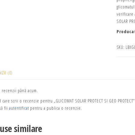
glicomatu
verificare
SOLAR PRO
Produca
SKU:
LBXG
ZII (0)
ă recenzii până acum.
ul care scrii o recenzie pentru „GLICOMAT SOLAR PROTECT SI GEO PROTECT”
ă fii
autentificat
pentru a publica o recenzie.
use similare