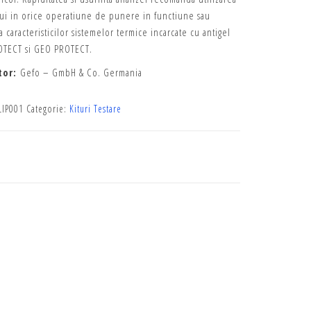
lui in orice operatiune de punere in functiune sau
 a caracteristicilor sistemelor termice incarcate cu antigel
TECT si GEO PROTECT.
tor:
Gefo – GmbH & Co. Germania
LIP001
Categorie:
Kituri Testare