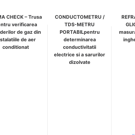
MA CHECK – Trusa
CONDUCTOMETRU /
REF
ntru verificarea
TDS-METRU
GLI
derilor de gaz din
PORTABILpentru
masura
stalatiile de aer
determinarea
ingh
conditionat
conductivitatii
electrice si a sarurilor
dizolvate