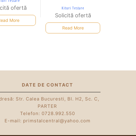
ituri Testare
icită ofertă
Kituri Testare
Solicită ofertă
Read More
Read More
DATE DE CONTACT
dresă: Str. Calea Bucuresti, Bl. H2, Sc. C,
PARTER
Telefon:
0728.992.550
E-mail:
primstalcentral@yahoo.com