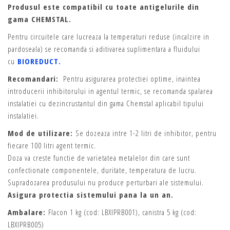
Produsul este compatibil cu toate antigelurile din
gama CHEMSTAL.
Pentru circuitele care lucreaza la temperaturi reduse (incalzire in
pardoseala) se recomanda si aditivarea suplimentara a fluidului
cu
BIOREDUCT.
Recomandari:
Pentru asigurarea protectiei optime, inaintea
introducerii inhibitorului in agentul termic, se recomanda spalarea
instalatiei cu dezincrustantul din gama Chemstal aplicabil tipului
instalatiei.
Mod de utilizare:
Se dozeaza intre 1-2 litri de inhibitor, pentru
fiecare 100 litri agent termic.
Doza va creste functie de varietatea metalelor din care sunt
confectionate componentele, duritate, temperatura de lucru.
Supradozarea produsului nu produce perturbari ale sistemului.
Asigura protectia sistemului pana la un an.
Ambalare:
Flacon 1 kg (cod: LBXIPRB001), canistra 5 kg (cod:
LBXIPRB005)