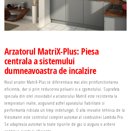
Arzatorul MatriX-Plus: Piesa
centrala a sistemului
dumneavoastra de incalzire
Noul arzator MatriX-Plus se diferentiaza mai ales prinfunctionarea
eficienta, dar si prin reducerea poluarii si a zgomotului. Suprafata
speciala din otel inoxidabil a arzatorului MatriX este rezistenta la
temperaturi inalte, asigurand astfel aparatului fiabilitate si
performanta ridicata un timp indelungat. O alta inovatie tehnica de la
Viessmann este controlul complet automat al combustiei Lambda Pro.
Se adapteaza automat la toate tipurile de gaz si asigura o ardere
continua curata si eficienta.