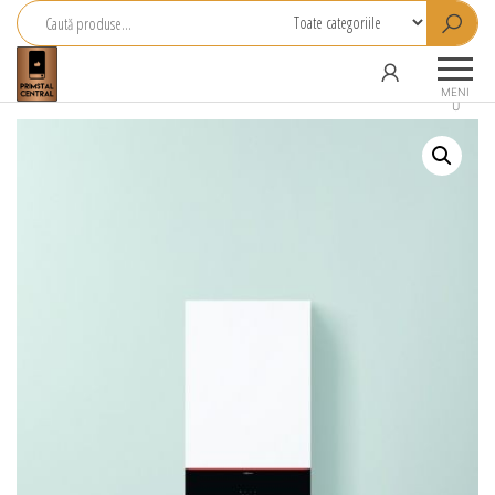
Primstal
Central
MENI
U
SRL