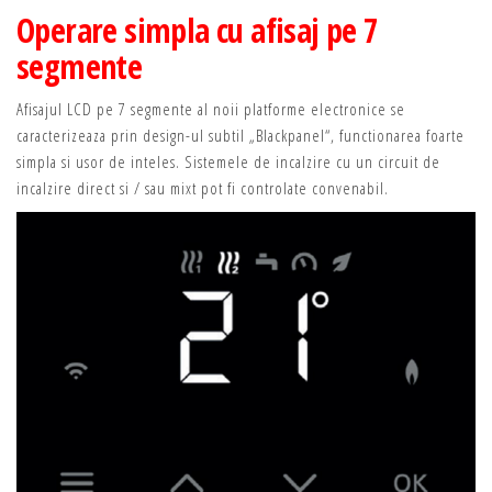
Operare simpla cu afisaj pe 7
segmente
Afisajul LCD pe 7 segmente al noii platforme electronice se
caracterizeaza prin design-ul subtil „Blackpanel“, functionarea foarte
simpla si usor de inteles. Sistemele de incalzire cu un circuit de
incalzire direct si / sau mixt pot fi controlate convenabil.