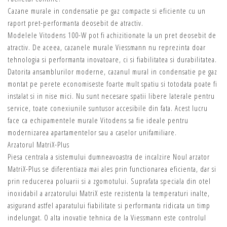
Cazane murale in condensatie pe gaz compacte si eficiente cu un
raport pret-performanta deosebit de atractiv.
Modelele Vitodens 100-W pot fi achizitionate la un pret deosebit de
atractiv. De aceea, cazanele murale Viessmann nu reprezinta doar
tehnologia si performanta inovatoare, ci si fiabilitatea si durabilitatea.
Datorita ansamblurilor moderne, cazanul mural in condensatie pe gaz
montat pe perete economiseste foarte mult spatiu si totodata poate fi
instalat si in nise mici. Nu sunt necesare spatii libere laterale pentru
service, toate conexiunile suntusor accesibile din fata. Acest lucru
face ca echipamentele murale Vitodens sa fie ideale pentru
modernizarea apartamentelor sau a caselor unifamiliare.
Arzatorul MatriX-Plus
Piesa centrala a sistemului dumneavoastra de incalzire Noul arzator
MatriX-Plus se diferentiaza mai ales prin functionarea eficienta, dar si
prin reducerea poluarii si a zgomotului. Suprafata speciala din otel
inoxidabil a arzatorului MatriX este rezistenta la temperaturi inalte,
asigurand astfel aparatului fiabilitate si performanta ridicata un timp
indelungat. O alta inovatie tehnica de la Viessmann este controlul