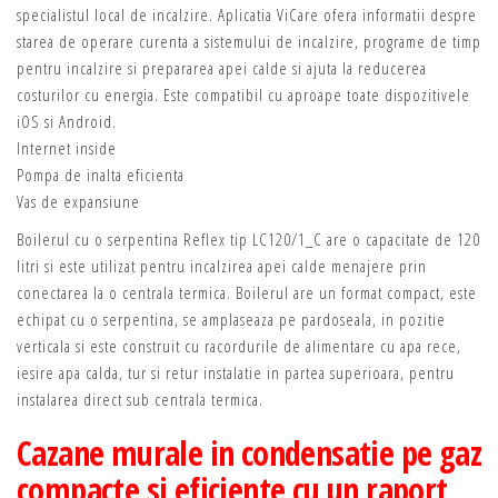
specialistul local de incalzire. Aplicatia ViCare ofera informatii despre
starea de operare curenta a sistemului de incalzire, programe de timp
pentru incalzire si prepararea apei calde si ajuta la reducerea
costurilor cu energia. Este compatibil cu aproape toate dispozitivele
iOS si Android.
Internet inside
Pompa de inalta eficienta
Vas de expansiune
Boilerul cu o serpentina Reflex tip LC120/1_C are o capacitate de 120
litri si este utilizat pentru incalzirea apei calde menajere prin
conectarea la o centrala termica. Boilerul are un format compact, este
echipat cu o serpentina, se amplaseaza pe pardoseala, in pozitie
verticala si este construit cu racordurile de alimentare cu apa rece,
iesire apa calda, tur si retur instalatie in partea superioara, pentru
instalarea direct sub centrala termica.
Cazane murale in condensatie pe gaz
compacte si eficiente cu un raport