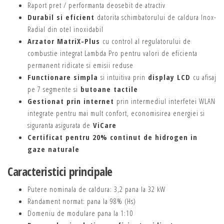
Raport pret / performanta deosebit de atractiv
Durabil si eficient
datorita schimbatorului de caldura Inox-
Radial din otel inoxidabil
Arzator MatriX-Plus
cu control al regulatorului de
combustie integrat Lambda Pro pentru valori de eficienta
permanent ridicate si emisii reduse
Functionare simpla
si intuitiva prin
display LCD
cu afisaj
pe 7 segmente si
butoane tactile
Gestionat prin internet
prin intermediul interfetei WLAN
integrate pentru mai mult confort, economisirea energiei si
siguranta asigurata de
ViCare
Certificat pentru 20% continut de hidrogen in
gaze naturale
Caracteristici principale
Putere nominala de caldura: 3,2 pana la 32 kW
Randament normat: pana la 98% (Hs)
Domeniu de modulare pana la 1:10