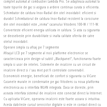
complet automat al combustiei Lambda Pro. Se adapteaza automat la
toate tipurile de gaz si asigura o ardere continua curata si eficienta.
Schimbator de caldura Inox-Radial din otel inoxidabil: eficient si
durabil Schimbatorul de caldura Inox-Radial rezistent la coroziune
din otel inoxidabil este „inima“ cazanului Vitodens 100-W / 111-W.
Converteste eficient energia utilizata in caldura. Si asta cu siguranta
se deosebeste prin durabilitate si inalta calitate oferita de catre
otelul inoxidabil.
Operare simpla cu afisaj pe 7 segmente
Afisajul LCD pe 7 segmente al noii platforme electronice se
caracterizeaza prin design-ul subtil „Blackpanel“, functionarea foarte
simpla si usor de inteles. Sistemele de incalzire cu un circuit de
incalzire direct si / sau mixt pot fi controlate convenabil.
Economisiti energie, beneficiati de confort si siguranta cu ViCare
Cazanele murale in condensatie pe gaz Vitodens cu noua platforma
electronica au o interfata WLAN integrata. Daca se doreste, prin
aceasta interfata sistemul de incalzire este conectat direct la Internet.
Cu aplicatia ViCare, operarea incalzirii este foarte usoara si intuitiva.
Acesta stabileste cursul serviciilor digitale si este in contact direct cu