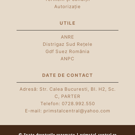
Autorizație
UTILE
ANRE
Distrigaz Sud Rețele
Gdf Suez România
ANPC
DATE DE CONTACT
Adresă: Str. Calea Bucuresti, Bl. H2, Sc.
C, PARTER
Telefon:
0728.992.550
E-mail:
primstalcentral@yahoo.com
© Toate drepturile rezervate | primstal-central.ro