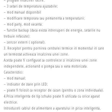
– program incalzire/ racire;
– 3 setari de temperatura ajustabile;
– mod manual disponibil
– modificare temporara sau pemanenta a temperaturii;
– mod party, mod vacanta;
– functie backup (daca exista intreruperi de energie, setarile nu
trebuie refacute);
– senzor extern ( optional).
3. Receptor pentru pornirea centralei termice in momentul in care
un termostat activeaza incalzirea unei zone.
Acesta poate fi configurat sa controleze si incalzirea unei zone
independete, actionand o pompa sau o vana motorizata.
Caracteristici:
– mod manual;
– indicator de stare prin LED;
– poate fi folosit ca receptor de cazan (pentru o zona individuala).
4.Priza inteligenta de tip schuko poate fi utilizata cu orice aparat
electrice.
Introduceti cablul de alimentare a aparatului in priza inteligenta,