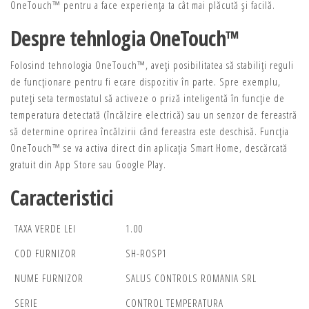
OneTouch™ pentru a face experienţa ta cât mai plăcută și facilă.
Despre tehnlogia OneTouch™
Folosind tehnologia OneTouch™, aveţi posibilitatea să stabiliţi reguli
de funcţionare pentru fi ecare dispozitiv în parte. Spre exemplu,
puteţi seta termostatul să activeze o priză inteligentă în funcţie de
temperatura detectată (încălzire electrică) sau un senzor de fereastră
să determine oprirea încălzirii când fereastra este deschisă. Funcţia
OneTouch™ se va activa direct din aplicaţia Smart Home, descărcată
gratuit din App Store sau Google Play.
Caracteristici
TAXA VERDE LEI
1.00
COD FURNIZOR
SH-ROSP1
NUME FURNIZOR
SALUS CONTROLS ROMANIA SRL
SERIE
CONTROL TEMPERATURA