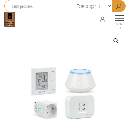
Primstal
Central
MENI
U
SRL