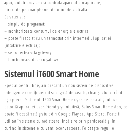
apoi, puteti programa si controla aparatul din aplicatie,
direct de pe smartphone, de oriunde v-ati afla.
Caracteristici:
– simplu de programat;
– monitorizeaza consumul de energie electrica;
– poate fi asociat cu un termostat prin intermediul aplicatiei
(incalzire electrica);
– se conecteaza la gateway;
– functioneaza doar cu gatewy
Sistemul iT600 Smart Home
Special pentru tine, am pregătit un nou sistem de dispozitive
inteligente care îţi permit sa ai grijă de casa ta, chiar și atunci când
ești plecat. Sistemul iT600 Smart Home ușor de instalat și utilizat
datorită aplicaţiei user friendly și intuitivă, Salus Smart Home App, ce
poate fi descărcată gratuit din Google Play sau App Store. Poate fi
utilizat în sisteme cu radiatoare, încălzire prin pardoseală și în
curând în sistemele cu ventiloconvectoare. Folosește regulile