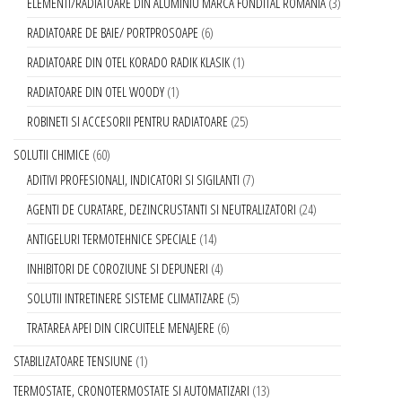
ELEMENTI/RADIATOARE DIN ALUMINIU MARCA FONDITAL ROMANIA
3
RADIATOARE DE BAIE/ PORTPROSOAPE
6
RADIATOARE DIN OTEL KORADO RADIK KLASIK
1
RADIATOARE DIN OTEL WOODY
1
ROBINETI SI ACCESORII PENTRU RADIATOARE
25
SOLUTII CHIMICE
60
ADITIVI PROFESIONALI, INDICATORI SI SIGILANTI
7
AGENTI DE CURATARE, DEZINCRUSTANTI SI NEUTRALIZATORI
24
ANTIGELURI TERMOTEHNICE SPECIALE
14
INHIBITORI DE COROZIUNE SI DEPUNERI
4
SOLUTII INTRETINERE SISTEME CLIMATIZARE
5
TRATAREA APEI DIN CIRCUITELE MENAJERE
6
STABILIZATOARE TENSIUNE
1
TERMOSTATE, CRONOTERMOSTATE SI AUTOMATIZARI
13