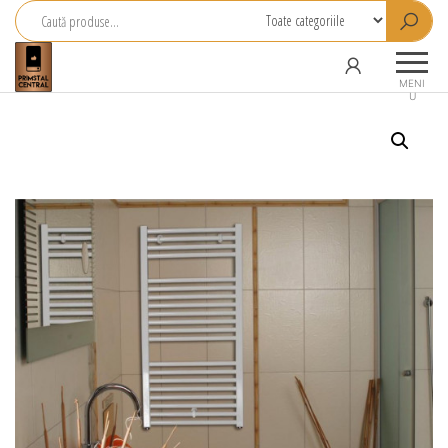
Primstal
Central
MENI
U
SRL