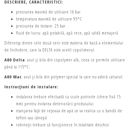
DESCRIERE, CARACTERISTICI:
presiunea maximă de utilizare 16 bar
temperatura maximă de utilizare 95°C
presiunea de testare: 25 bar
fluid de lucru: apă potabilă, apă rece, apă caldă menajeră
Diferenţa dintre cele două serii este materia de bază a elementului
de închidere, care la DELTA este acetil copolimerul.
A80 Delta
: axul şi bila din copolymer alb, ceea ce permite utilizare
până la 115°C;
A80 Mac
: axul şi bila din polymer special la care nu aderă calcarul;
Instrucţiuni de instalare:
instalarea trebuie efectuată cu scule potrivite (cheie fixă 15
mm) pentru evitarea deteriorării produsului
etanşarea faţă de reţeaua de apă se va realiza cu o bandă de
teflon sau cânepă
robineţii trebuie să funcţioneze în totalitate deschisi