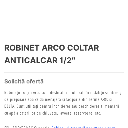
ROBINET ARCO COLTAR
ANTICALCAR 1/2″
Solicită ofertă
Robineţii colţari Arco sunt destinaţi a fi utilizaţi în instalaţii sanitare şi
de preparare apă caldă menajeră şi fac parte din seriile A-80 si
DELTA. Sunt utilizaţi pentru închiderea sau deschiderea alimentării
cu apă a bateriilor de chiuvete, lavoare, rezervoare, etc.
SKU:
ANOV92MAC
Categorie:
Robineti si accesorii pentru radiatoare