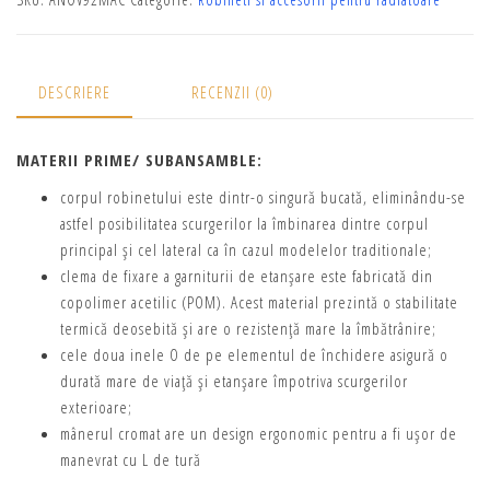
DESCRIERE
RECENZII (0)
MATERII PRIME/ SUBANSAMBLE:
corpul robinetului este dintr-o singură bucată, eliminându-se
astfel posibilitatea scurgerilor la îmbinarea dintre corpul
principal şi cel lateral ca în cazul modelelor traditionale;
clema de fixare a garniturii de etanşare este fabricată din
copolimer acetilic (POM). Acest material prezintă o stabilitate
termică deosebită şi are o rezistenţă mare la îmbătrânire;
cele doua inele O de pe elementul de închidere asigură o
durată mare de viaţă şi etanşare împotriva scurgerilor
exterioare;
mânerul cromat are un design ergonomic pentru a fi uşor de
manevrat cu L de tură