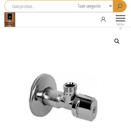
Primstal
Central
MENI
U
SRL