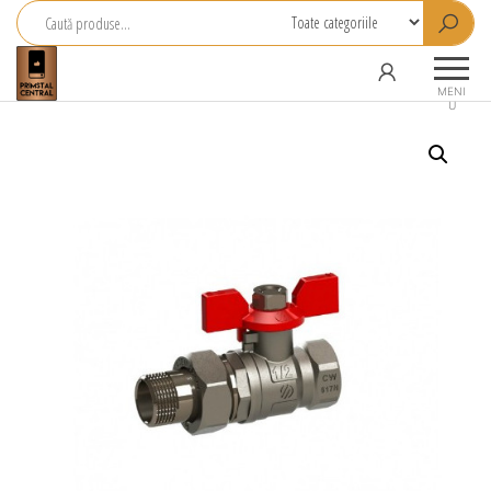
Primstal
Central
MENI
U
SRL