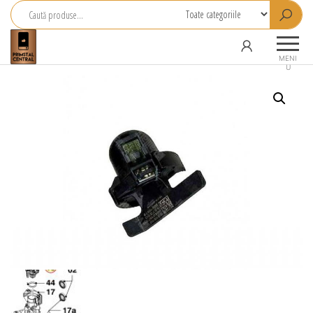
Primstal
Central
MENI
U
SRL