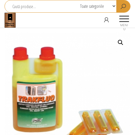
Primstal
Central
MENI
U
SRL