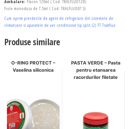
Ambalare:
Flacon 120ml ( Cod: TRALFLUO120);
Fiole monodoza de 7,5ml ( Cod: TRALFLUO07.5)
Cum oprim pierderile de agent de refrigerare din sistemele de
climatizare si aparatele de aer conditionat tip split (2)
FT Trakfluo
Produse similare
O-RING PROTECT –
PASTA VERDE – Pasta
Vaselina siliconica
pentru etansarea
racordurilor filetate