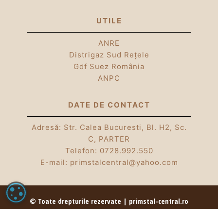
UTILE
ANRE
Distrigaz Sud Rețele
Gdf Suez România
ANPC
DATE DE CONTACT
Adresă: Str. Calea Bucuresti, Bl. H2, Sc.
C, PARTER
Telefon:
0728.992.550
E-mail:
primstalcentral@yahoo.com
SETĂRI COOKIE
© Toate drepturile rezervate | primstal-central.ro
| Partener Romstal | 2026