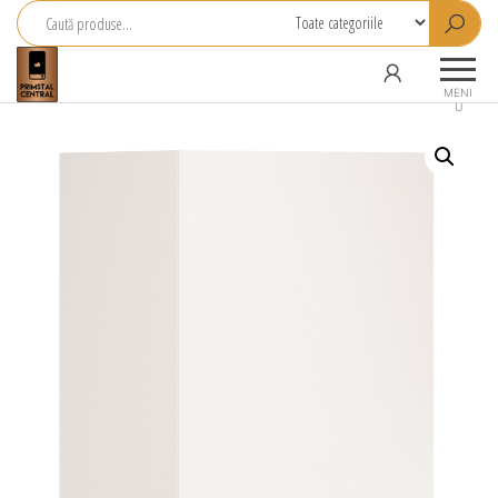
Primstal
Central
MENI
U
SRL