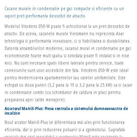
Cazane murale in condensatie pe gaz compacte si eficiente cu un
raport pret-performanta deosebit de atractiv
Modelul Vitodens 050-W poate fi achizitionat la un pret deosebit de
atractiv. De aceea, cazanele murale Viessmann nu reprezinta doar
tehnologia si performanta inovatoare, ci si fiabilitatea si durabilitatea.
Datorita ansamblurilor moderne, cazanul mural in condensatie pe gaz
economiseste foarte mult spatiu si totodata poate fi instalat si in nise
mici. Nu sunt necesare spatii libere laterale pentru service, toate
conexiunile sunt usor accesibile din fata. Vitodens 050-W este ideal
pentru modernizarea apartamentelor sau caselor unifamiliale. Este
echipat cu doua puteri (3,2 pana la 19 si 3,2 pana la 25 kW) ca si cazan
in condensatie combi (cu schimbator de caldura in placi pentru
prepararea apei calde menajere).
Arzatorul MatriX-Plus: Piesa centrala a sistemului dumneavoastra de
incalzire
Noul arzator MatriX-Plus se diferentiaza mai ales prin functionarea
eficienta, dar si prin reducerea poluarii si a zgomotului. Suprafata
speciala din otel inoxidabil a arzatorului MatriX este rezistenta la