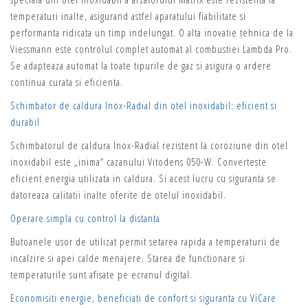
temperaturi inalte, asigurand astfel aparatului fiabilitate si
performanta ridicata un timp indelungat. O alta inovatie tehnica de la
Viessmann este controlul complet automat al combustiei Lambda Pro.
Se adapteaza automat la toate tipurile de gaz si asigura o ardere
continua curata si eficienta.
Schimbator de caldura Inox-Radial din otel inoxidabil: eficient si
durabil
Schimbatorul de caldura Inox-Radial rezistent la coroziune din otel
inoxidabil este „inima“ cazanului Vitodens 050-W. Converteste
eficient energia utilizata in caldura. Si acest lucru cu siguranta se
datoreaza calitatii inalte oferite de otelul inoxidabil.
Operare simpla cu control la distanta
Butoanele usor de utilizat permit setarea rapida a temperaturii de
incalzire si apei calde menajere. Starea de functionare si
temperaturile sunt afisate pe ecranul digital.
Economisiti energie, beneficiati de confort si siguranta cu ViCare