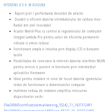
VITODENS 0 5 0 -W ASIGURA
Raport pret / performanta deosebit de atractiv
Durabil si eficient datorita schimbatorului de caldura Inox-
Radial din otel inoxidabil
Arzator MatriX-Plus cu control al regulatorului de combustie
integrat Lambda Pro pentru valori de eficienta permanent
ridicate si emisii reduse
Functionare simpla si intuitiva prin display LCD si butoane
tactile
Posibilitatea de conectare la internet datorita interfetei WLAN
pentru service si punere in functiune prin intermediul
aplicatiilor Viessmann
Ideal pentru instalare in zone de locuit datorita zgomotului
redus de functionare si dimensiunilor compacte
Inaltimea redusa de instalare simplifica inlocuirea
dispozitivelor vechi.
35w200665certificatsistemcalitateorig_55242_71_1637312491
35w200665certsistemcalitate14001orig_55242_10_1637312490