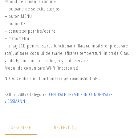
Panoul de comanda contine :
– butoane de selectie sus/jos
– buton MENU
– buton OK
– comutator pornire/oprire
– manometru
– afisaj LCD pentru: starea functionarii (flacara, incalzire, preparare
acm), afisarea codului de avarie, afisarea temperaturii in grade C sau
grade F, functionare arzator, regim de service.
Modul de comunicare Wi-fi (incorporat)
NOTA: Centrala nu functioneaza pe compustibil GPL.
SKU:
Z024057
Categorie:
CENTRALE TERMICE IN CONDENSARE
VIESSMANN
DESCRIERE
RECENZII (0)