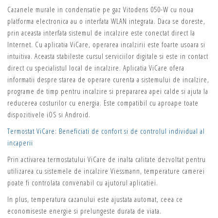
Cazanele murale in condensatie pe gaz Vitodens 050-W cu noua
platforma electronica au o interfata WLAN integrata. Daca se doreste,
prin aceasta interfata sistemul de incalzire este conectat direct la
Internet. Cu aplicatia ViCare, operarea incalzirii este foarte usoara si
intuitiva. Aceasta stabileste cursul serviciilor digitale si este in contact
direct cu specialistul local de incalzire. Aplicatia ViCare ofera
informatii despre starea de operare curenta a sistemului de incalzire,
programe de timp pentru incalzire si prepararea apei calde si ajuta la
reducerea costurilor cu energia. Este compatibil cu aproape toate
dispozitivele iOS si Android.
Termostat ViCare: Beneficiati de confort si de controlul individual al
incaperii
Prin activarea termostatului ViCare de inalta calitate dezvoltat pentru
utilizarea cu sistemele de incalzire Viessmann, temperature camerei
poate fi controlata convenabil cu ajutorul aplicatiei.
In plus, temperatura cazanului este ajustata automat, ceea ce
economiseste energie si prelungeste durata de viata.