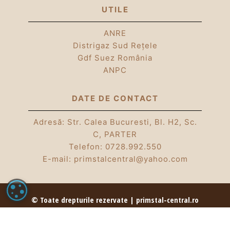
UTILE
ANRE
Distrigaz Sud Rețele
Gdf Suez România
ANPC
DATE DE CONTACT
Adresă: Str. Calea Bucuresti, Bl. H2, Sc.
C, PARTER
Telefon:
0728.992.550
E-mail:
primstalcentral@yahoo.com
SETĂRI COOKIE
© Toate drepturile rezervate | primstal-central.ro
| Partener Romstal | 2026