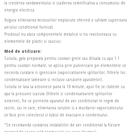
la cresterea randamentului si scaderea semnificativa a consumului de
energie electrica.
Asigura eliminarea mirosurilor neplacute oferind o calitate superioara
aerului conditionat furnizat.
Produsul nu ataca componentele metalice si nu reactioneaza cu
elementele de plastic si cauciuc.
Mod de utilizare:
Solutia, gata preparata pentru curatari grele sau diluata cu apa 1:1
pentru curatari normale, se aplica prin pulverizare pe elementele ce
necesita curatare si igienizare (vaporizatoarele spliturilor, filtrele lor,
condensatoare lamelare si inclusiv carcasele aparatelor).
Solutia se lasa sa actioneze pana la 10 minute, apoi fie se clateste cu
apa la presiune scazuta (filtrele si condensatoarele spliturilor
externe), fie se porneste aparatul de aer conditionat in regim de
racire, caz in care, eliminarea solutiei si a murdariei vaporizatorului
se face prin colectorul si tubul de evacuare a condensului.
*Se recomanda curatarea instalatiilor de aer conditionat la fiecare
inceput de sezon cald (primavara) sau rece (toamna).