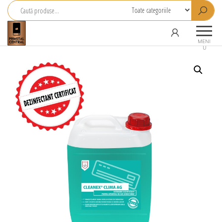
Primstal
Central
MENI
U
SRL