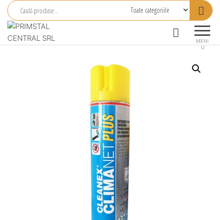
Primstal
Central
MENI
U
SRL