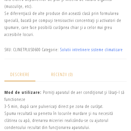
(musculițe, etc).
Se diferențiază de alte produse din această clasă prin formularea
specială, bazată pe compuși tensioactivi concentrați și activatori de
spumare, care face posibilă curățarea chiar și a celor mai greu
accesibile locuri.
SKU:
CLINETPLUS0600
Categorie:
Solutii intretinere sisteme climatizare
DESCRIERE
RECENZII (0)
Mod de utilizare:
Porniți aparatul de aer condiționat și lăsați-l să
functioneze
3-5 min, după care pulverizați direct pe zona de curățat.
Spuma rezultată va penetra în locurile murdare și nu necesită
clătirea cu apă, drenarea mizeriei realizându-se cu ajutorul
condensului rezultat din funcționarea aparatului.