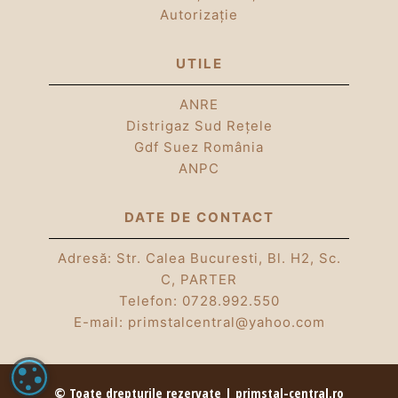
Autorizație
UTILE
ANRE
Distrigaz Sud Rețele
Gdf Suez România
ANPC
DATE DE CONTACT
Adresă: Str. Calea Bucuresti, Bl. H2, Sc.
C, PARTER
Telefon:
0728.992.550
E-mail:
primstalcentral@yahoo.com
SETĂRI COOKIE
© Toate drepturile rezervate | primstal-central.ro