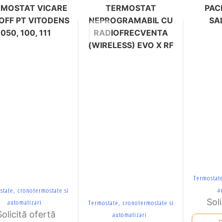
RMOSTAT VICARE
TERMOSTAT
PAC
OFF PT VITODENS
NEPROGRAMABIL CU
SA
050, 100, 111
RADIOFRECVENTA
(WIRELESS) EVO X RF
Termostate
a
state, cronotermostate si
Sol
automatizari
Termostate, cronotermostate si
Solicită ofertă
automatizari