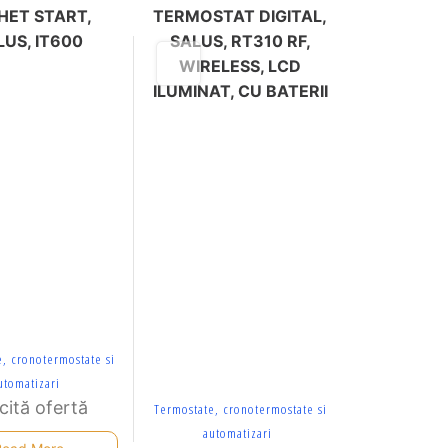
HET START,
TERMOSTAT DIGITAL,
LUS, IT600
SALUS, RT310 RF,
WIRELESS, LCD
ILUMINAT, CU BATERII
, cronotermostate si
utomatizari
icită ofertă
Termostate, cronotermostate si
automatizari