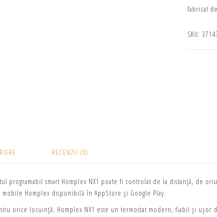
fabricat 
SKU:
3714
RIERE
RECENZII (0)
tul programabil smart Homplex NX1 poate fi controlat de la distanță, de or
ei mobile Homplex disponibilă în AppStore și Google Play.
tru orice locuință, Homplex NX1 este un termostat modern, fiabil și ușor de