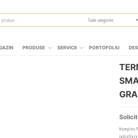
GAZIN
PRODUSE
SERVICII
PORTOFOLIU
DES
TER
SMA
GRA
Solici
Homplex NX
radiofrecv