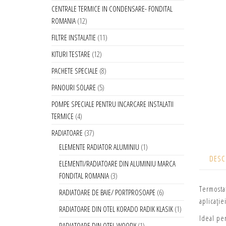
CENTRALE TERMICE IN CONDENSARE- FONDITAL
ROMANIA
12
FILTRE INSTALATIE
11
KITURI TESTARE
12
PACHETE SPECIALE
8
PANOURI SOLARE
5
POMPE SPECIALE PENTRU INCARCARE INSTALATII
TERMICE
4
RADIATOARE
37
ELEMENTE RADIATOR ALUMINIU
1
DESC
ELEMENTI/RADIATOARE DIN ALUMINIU MARCA
FONDITAL ROMANIA
3
Termosta
RADIATOARE DE BAIE/ PORTPROSOAPE
6
aplicați
RADIATOARE DIN OTEL KORADO RADIK KLASIK
1
Ideal pen
RADIATOARE DIN OTEL WOODY
1