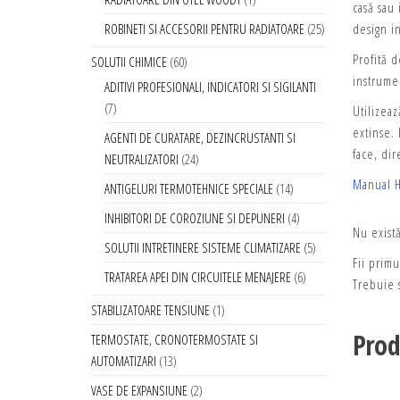
casă sau 
design in
ROBINETI SI ACCESORII PENTRU RADIATOARE
25
Profită d
SOLUTII CHIMICE
60
instrume
ADITIVI PROFESIONALI, INDICATORI SI SIGILANTI
7
Utilizea
extinse.
AGENTI DE CURATARE, DEZINCRUSTANTI SI
face, dir
NEUTRALIZATORI
24
Manual 
ANTIGELURI TERMOTEHNICE SPECIALE
14
INHIBITORI DE COROZIUNE SI DEPUNERI
4
Nu exist
SOLUTII INTRETINERE SISTEME CLIMATIZARE
5
Fii prim
TRATAREA APEI DIN CIRCUITELE MENAJERE
6
Trebuie s
STABILIZATOARE TENSIUNE
1
Prod
TERMOSTATE, CRONOTERMOSTATE SI
AUTOMATIZARI
13
VASE DE EXPANSIUNE
2