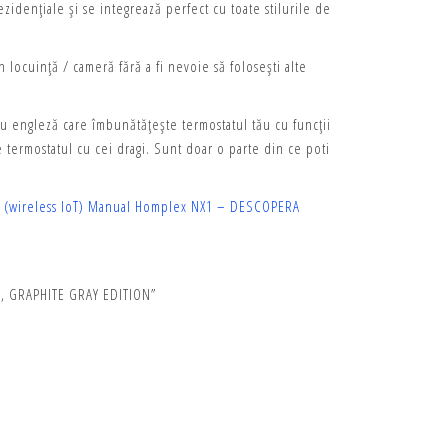
zidențiale și se integrează perfect cu toate stilurile de
n locuință / cameră fără a fi nevoie să folosești alte
 engleză care îmbunătățește termostatul tău cu funcții
 termostatul cu cei dragi. Sunt doar o parte din ce poti
(wireless IoT)
Manual Homplex NX1 – DESCOPERA
1, GRAPHITE GRAY EDITION”