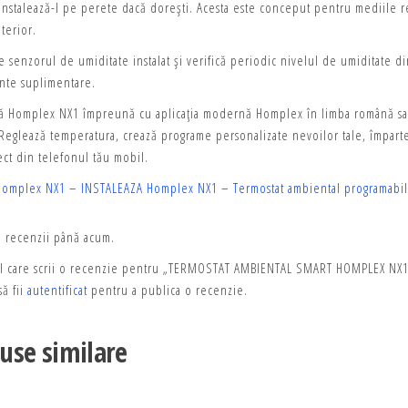
instalează-l pe perete dacă dorești. Acesta este conceput pentru mediile re
terior.
e senzorul de umiditate instalat și verifică periodic nivelul de umiditate di
nte suplimentare.
ză Homplex NX1 împreună cu aplicația modernă Homplex în limba română sau
 Reglează temperatura, crează programe personalizate nevoilor tale, împarte
ect din telefonul tău mobil.
Homplex NX1 – INSTALEAZA
Homplex NX1 – Termostat ambiental programabil 
ă recenzii până acum.
ul care scrii o recenzie pentru „TERMOSTAT AMBIENTAL SMART HOMPLEX NX
ă fii
autentificat
pentru a publica o recenzie.
use similare