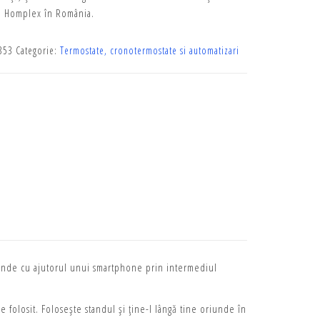
de Homplex în România.
353
Categorie:
Termostate, cronotermostate si automatizari
iunde cu ajutorul unui smartphone prin intermediul
 folosit. Folosește standul și ține-l lângă tine oriunde în